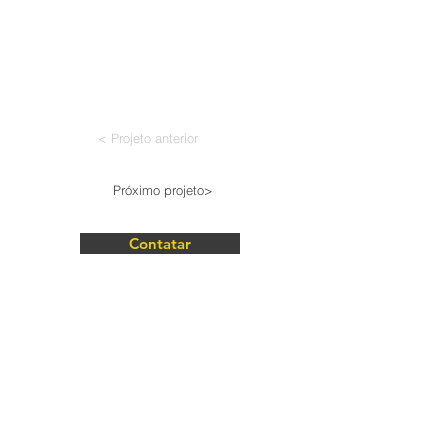
< Projeto anterior
Próximo projeto>
Contatar