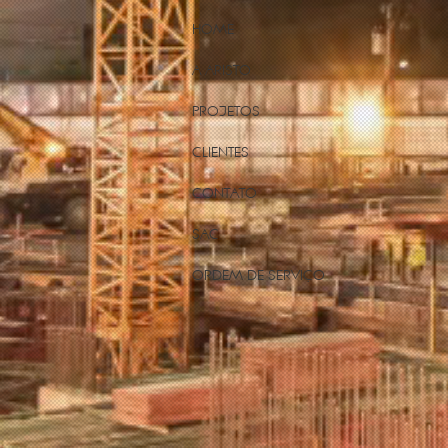
HOME
A ARISTO
PROJETOS
CLIENTES
CONTATO
SAC
ORDEM DE SERVIÇO