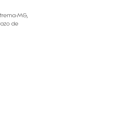
xtrema-MG,
razo de