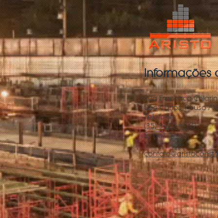
Informações 
Rua Francisca Chiarini
São Carlos, Pouso A
Telefone:
(35) 3422-4169
E-mail:
contato@aristoconstr