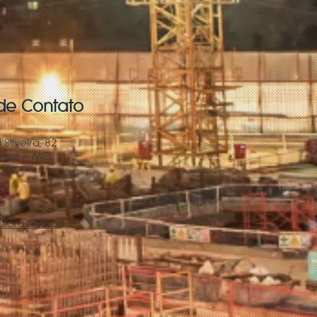
de Contato
 Silveira, 82
legre – MG
utora.com.br