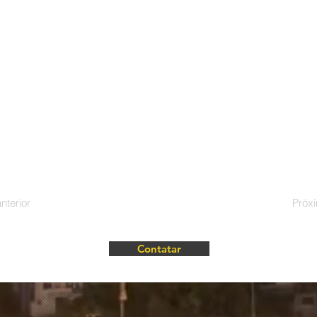
nterior
Próx
Contatar